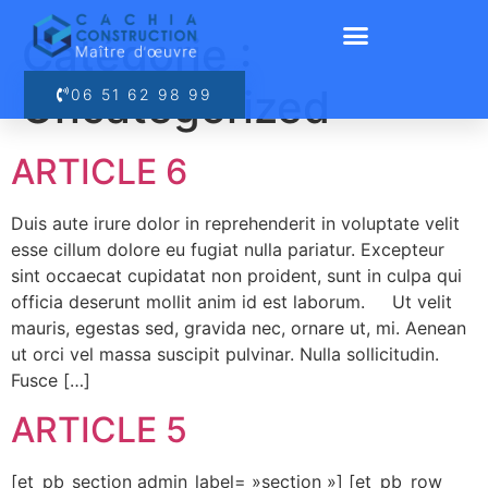
Catégorie :
Uncategorized
06 51 62 98 99
ARTICLE 6
Duis aute irure dolor in reprehenderit in voluptate velit
esse cillum dolore eu fugiat nulla pariatur. Excepteur
sint occaecat cupidatat non proident, sunt in culpa qui
officia deserunt mollit anim id est laborum. Ut velit
mauris, egestas sed, gravida nec, ornare ut, mi. Aenean
ut orci vel massa suscipit pulvinar. Nulla sollicitudin.
Fusce […]
ARTICLE 5
[et_pb_section admin_label= »section »] [et_pb_row