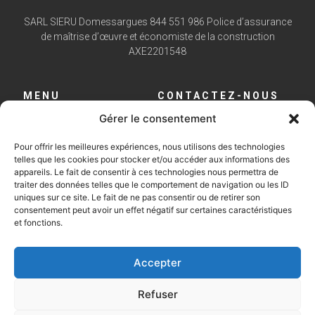
SARL SIERU Domessargues 844 551 986 Police d’assurance
de maîtrise d’œuvre et économiste de la construction
AXE2201548
MENU
CONTACTEZ-NOUS
Gérer le consentement
Notre expertise
Cachia Construction
Votre construction
560 avenue Youri Gagarine
Pour offrir les meilleures expériences, nous utilisons des technologies
Nos réalisations
04 66 43 59 71
telles que les cookies pour stocker et/ou accéder aux informations des
appareils. Le fait de consentir à ces technologies nous permettra de
Contact
ou 06 51 62 98 99
traiter des données telles que le comportement de navigation ou les ID
Mentions légales
3cprojet@gmail.com
uniques sur ce site. Le fait de ne pas consentir ou de retirer son
Politique de confidentialité
consentement peut avoir un effet négatif sur certaines caractéristiques
et fonctions.
SUIVEZ-NOUS :
Accepter
Refuser